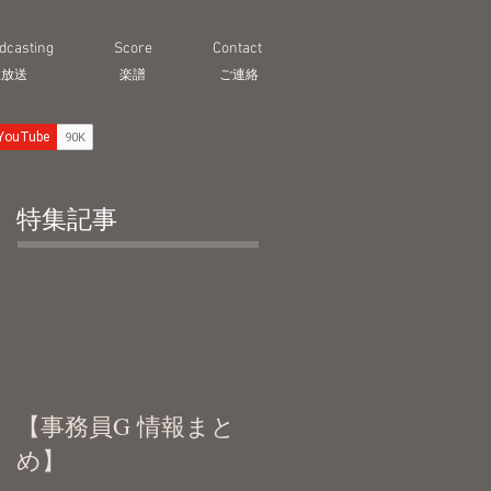
dcasting
Score
Contact
生放送
​楽譜
ご連絡
特集記事
【事務員G 情報まと
め】