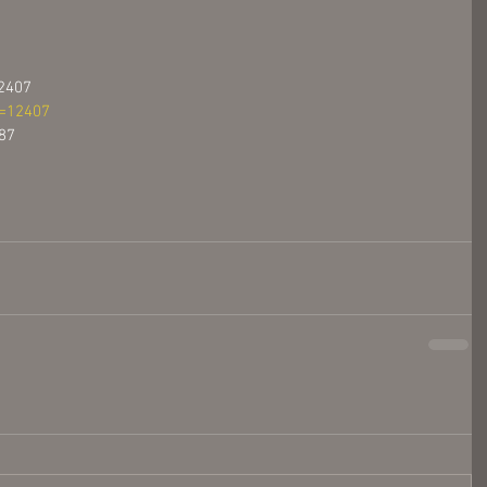
407
e=12407
87