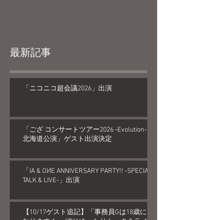
最新記事
「ニコニコ超会議2026」出演
「ござ コンサートツアー2026 -Evolution-
北海道公演」ゲスト出演決定
「IA & OИE ANNIVERSARY PARTY!! -SPECIAL
TALK & LIVE-」出演
【10/17ゲスト追記】「事務員Gは18歳に