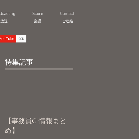
dcasting
Score
Contact
生放送
​楽譜
ご連絡
特集記事
【事務員G 情報まと
め】