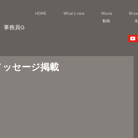
HOME
What's new
Movie
Broa
動画
事務員G
メッセージ掲載