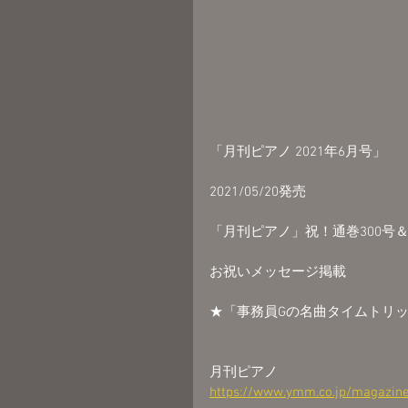
「月刊ピアノ 2021年6月号」
2021/05/20発売
「月刊ピアノ」祝！通巻300号＆
お祝いメッセージ掲載
★「事務員Gの名曲タイムトリ
月刊ピアノ
https://www.ymm.co.jp/magazine