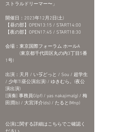
ストラルドリーマー〜」
開催日：2023年12月2日(土)
【昼の部】OPEN13:15 / START14:00
【夜の部】OPEN17:45 / START18:30
会場：東京国際フォーラム ホールA
　　　(東京都千代田区丸の内3丁目5番
1号)
出演：天月 / いゔどっと / Sou / 超学生 
/ 少年T(昼公演出演) / ゆきむら。(夜公
演出演)
[演奏] 事務員G(pf) / yas nakajima(g) / 梅
田潤(b) / 大宮洋介(ds) / たると(Mnp)
公演に関する詳細はこちらでご確認く
ださい。