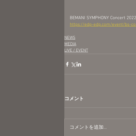
BEMANI SYMPHONY Concert 202
https://edp-edp.com/event/bs-c
NEWS
MEDIA
LIVE / EVENT
コメント
コメントを追加…