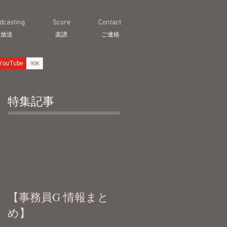
dcasting
Score
Contact
生放送
​楽譜
ご連絡
特集記事
【事務員G 情報まと
め】