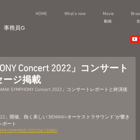
HOME
What's new
Movie
Broa
動画
事務員G
HONY Concert 2022」コンサート
セージ掲載
NI SYMPHONY Concert 2022」コンサートレポートと終演後
。
cert 2022」開催。熱く美しい“BEMANI×オーケストラサウンド”が響き
レポート
/999/G999905/20220613080/