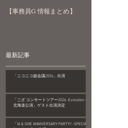
【事務員G 情報まとめ】
最新記事
「ニコニコ超会議2026」出演
「ござ コンサートツアー2026 -Evolution-
北海道公演」ゲスト出演決定
「IA & OИE ANNIVERSARY PARTY!! -SPECIAL