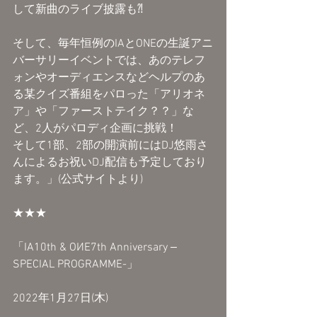
して新曲のライブ披露も⁈
そして、毎年恒例のIAとONEの生誕アニ
バーサリーイベントでは、あのテレフ
ォンやオーディエンスなどヘルプのあ
る某クイズ番組をパロった「アリオネ
ア」や「ファーストテイク？？」な
ど、2人がパロディ企画に挑戦！
そして1部、2部の開演前にはDJ悠雨さ
んによるお祝いDJ配信も予定しており
ます。」(公式サイトより)
★★★
「IA10th & OИE7th Anniversary ‒
SPECIAL PROGRAMME-」
2022年1月27日(木)