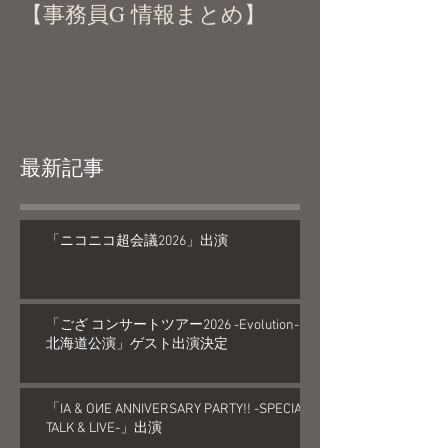
【事務員G 情報まとめ】
最新記事
「ニコニコ超会議2026」出演
「ござ コンサートツアー2026 -Evolution-
北海道公演」ゲスト出演決定
「IA & OИE ANNIVERSARY PARTY!! -SPECIAL
TALK & LIVE-」出演