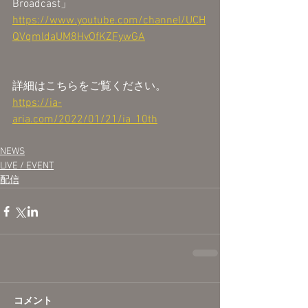
Broadcast」
https://www.youtube.com/channel/UCH
QVqmldaUM8HvOfKZFywGA
詳細はこちらをご覧ください。
https://ia-
aria.com/2022/01/21/ia_10th
NEWS
LIVE / EVENT
配信
コメント