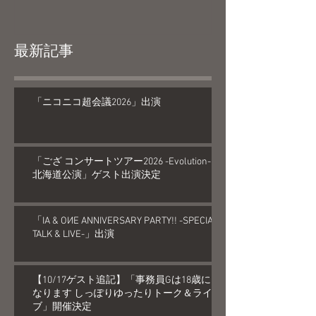
最新記事
「ニコニコ超会議2026」出演
「ござ コンサートツアー2026 -Evolution-
北海道公演」ゲスト出演決定
「IA & OИE ANNIVERSARY PARTY!! -SPECIAL
TALK & LIVE-」出演
【10/17ゲスト追記】「事務員Gは18歳に
なります しっぽりゆったりトーク＆ライ
ブ」開催決定