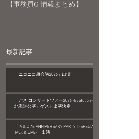
【事務員G 情報まとめ】
最新記事
「ニコニコ超会議2026」出演
「ござ コンサートツアー2026 -Evolution-
北海道公演」ゲスト出演決定
「IA & OИE ANNIVERSARY PARTY!! -SPECIAL
TALK & LIVE-」出演