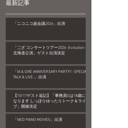
最新記事
「ニコニコ超会議2026」出演
「ござ コンサートツアー2026 -Evolution-
北海道公演」ゲスト出演決定
「IA & OИE ANNIVERSARY PARTY!! -SPECIAL
TALK & LIVE-」出演
【10/17ゲスト追記】「事務員Gは18歳に
なります しっぽりゆったりトーク＆ライ
ブ」開催決定
「NEO PIANO MOVIES」出演