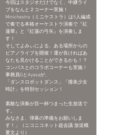
今回はスタジオだけでなく、中継ライ
ブをなんと２コーナー実施！
Minichestra（ミニケストラ）は5人編成
で奏でる本格オーケストラ演奏で『紅
蓮華』と『紅蓮の弓矢』を演奏しま
す！
そしてよみぃによる、ある場所からの
ピアノライブを開催！運が良ければあ
なたも見かけることができるかも！？
コンパスとのコラボコーナーも実施！
事務員GとAyasaが、
「ダンスロボットダンス」「撥条少女
時計」を特別セッション！
素敵な演奏が目一杯つまった生放送で
す。
みなさま、弾幕の準備をお願いしま
す！」（ニコニコネット超会議 放送概
要文より）