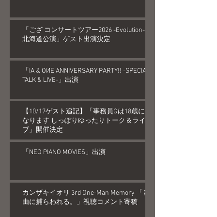
「ござ コンサートツアー2026 -Evolution-
北海道公演」ゲスト出演決定
「IA & OИE ANNIVERSARY PARTY!! -SPECIAL
TALK & LIVE-」出演
【10/17ゲスト追記】「事務員Gは18歳に
なります しっぽりゆったりトーク＆ライ
ブ」開催決定
「NEO PIANO MOVIES」出演
カンザキイオリ 3rd One-Man Memory 「自
由に捕らわれる。」視聴コメント寄稿