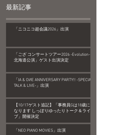
最新記事
「ニコニコ超会議2026」出演
「ござ コンサートツアー2026 -Evolution-
北海道公演」ゲスト出演決定
「IA & OИE ANNIVERSARY PARTY!! -SPECIAL
TALK & LIVE-」出演
【10/17ゲスト追記】「事務員Gは18歳に
なります しっぽりゆったりトーク＆ライ
ブ」開催決定
「NEO PIANO MOVIES」出演