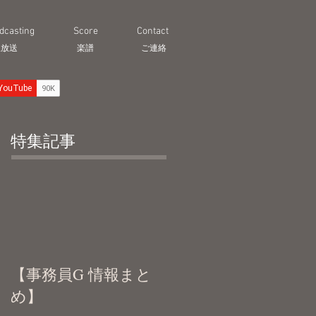
dcasting
Score
Contact
生放送
​楽譜
ご連絡
特集記事
【事務員G 情報まと
め】