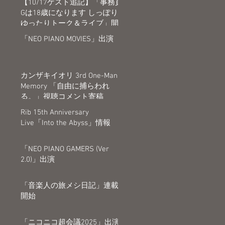
【10/17ゲスト追記】「事務員
Gは18歳になります しっぽり
ゆったりトーク＆ライブ」開
催決定
「NEO PIANO MOVIES」出演
カンザキイオリ 3rd One-Man
Memory 「自由に捕らわれ
る。」視聴コメント寄稿
Rib 15th Anniversary
Live「Into the Abyss」情報
「NEO PIANO GAMERS (Ver
2.0)」出演
「音楽人の旅メシ日記」連載
開始
「ニコニコ超会議2025」出演