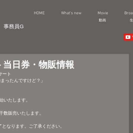
HOME
What's new
Movie
Broa
動画
事務員G
ト当日券・物販情報
ンサート
始まったんですけど？」
開始いたします。
若干数販売いたします。
了となります。ご了承ください。