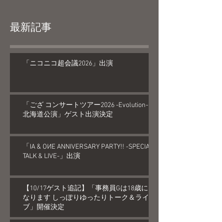
最新記事
「ニコニコ超会議2026」出演
「ござ コンサートツアー2026 -Evolution-
北海道公演」ゲスト出演決定
「IA & OИE ANNIVERSARY PARTY!! -SPECIAL
TALK & LIVE-」出演
【10/17ゲスト追記】「事務員Gは18歳に
なります しっぽりゆったりトーク＆ライ
ブ」開催決定