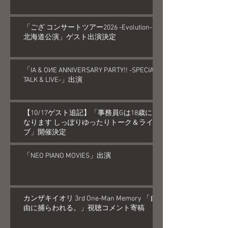
「ござ コンサートツアー2026 -Evolution-
北海道公演」ゲスト出演決定
「IA & OИE ANNIVERSARY PARTY!! -SPECIAL
TALK & LIVE-」出演
【10/17ゲスト追記】「事務員Gは18歳に
なります しっぽりゆったりトーク＆ライ
ブ」開催決定
「NEO PIANO MOVIES」出演
カンザキイオリ 3rd One-Man Memory 「自
由に捕らわれる。」視聴コメント寄稿