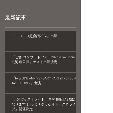
最新記事
「ニコニコ超会議2026」出演
「ござ コンサートツアー2026 -Evolution-
北海道公演」ゲスト出演決定
「IA & OИE ANNIVERSARY PARTY!! -SPECIAL
TALK & LIVE-」出演
【10/17ゲスト追記】「事務員Gは18歳に
なります しっぽりゆったりトーク＆ライ
ブ」開催決定