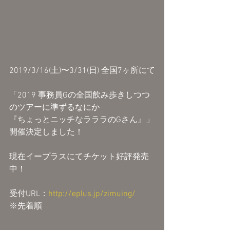
2019/3/16(土)〜3/31(日) 全国7ヶ所にて
「2019 事務員Gの全国飲み歩きしつつ
のツアーに準ずるなにか
『ちょっとニッチなラララのGさん』」
開催決定しました！
現在イープラスにてチケット好評発売
中！
受付URL：
http://eplus.jp/zimuing/
※先着順