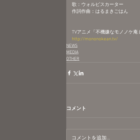
歌：ウォルピスカーター
作詞作曲：はるまきごはん
TVアニメ「不機嫌なモノノケ庵 
http://mononokean.tv/
NEWS
MEDIA
OTHER
コメント
コメントを追加…