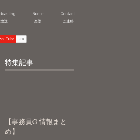
dcasting
Score
Contact
生放送
​楽譜
ご連絡
特集記事
【事務員G 情報まと
め】