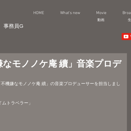
HOME
What's new
Movie
Broa
動画
事務員G
嫌なモノノケ庵 續」音楽プロデ
ニメ「不機嫌なモノノケ庵 續」の音楽プロデューサーを担当しまし
イムトラベラー」