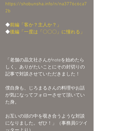
https://shobunsha.info/n/na3776c6ca7
2b
◆
前編「客か？主人か？」
◆
後編「一度は「〇〇〇」に憧れる」
「老舗の晶文社さんがnoteを始めたら
しく、ありがたいことにその封切りの
記事で対談させていただきました！
僕自身も、じろまるさんの料理やお話
が気になってフォローさせて頂いてい
た身。
お互いの頭の中を覗き合うような対談
になりました。ぜひ！」（事務員Gツイ
ッターより）