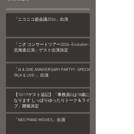
「ニコニコ超会議2026」出演
「ござ コンサートツアー2026 -Evolution-
北海道公演」ゲスト出演決定
「IA & OИE ANNIVERSARY PARTY!! -SPECIAL
TALK & LIVE-」出演
【10/17ゲスト追記】「事務員Gは18歳に
なります しっぽりゆったりトーク＆ライ
ブ」開催決定
「NEO PIANO MOVIES」出演