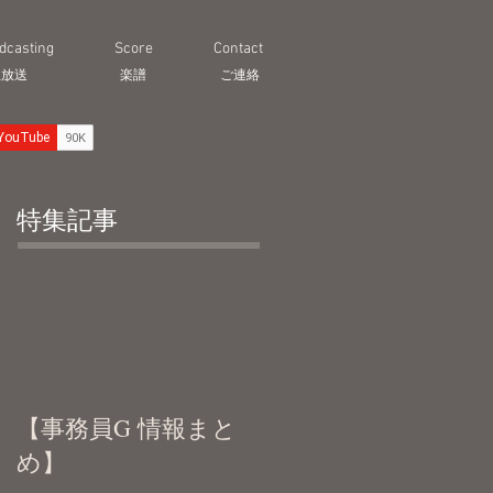
dcasting
Score
Contact
生放送
​楽譜
ご連絡
特集記事
【事務員G 情報まと
め】