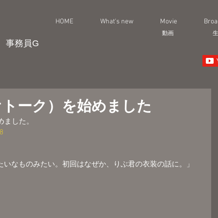
HOME
What's new
Movie
Broa
動画
事務員G
（ラジオトーク）を始めました
始めました。
98
みたいなものみたい。初回はなぜか、りぶ君の衣装の話に。」