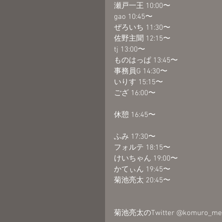
瀬戸一王 10:00〜
gao 10:45〜
ぜろいち 11:30〜
佐野主聞 12:15〜
tj 13:00〜
ものはっぱ 13:45〜
事務員G 14:30〜
いりす 15:15〜
ござ 16:00〜
休憩 16:45〜
ふみ 17:30〜
フォルテ 18:15〜
けいちゃん 19:00〜
かてぃん 19:45〜
菊池亮太 20:45〜
菊池亮太のTwitter @komur