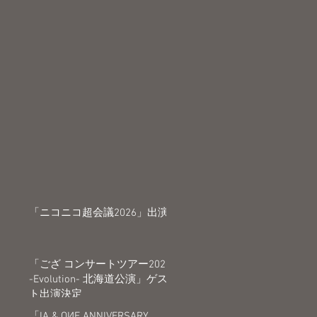
「ニコニコ超会議2026」出演
「ござ コンサートツアー2026
-Evolution- 北海道公演」ゲス
ト出演決定
「IA & OИE ANNIVERSARY