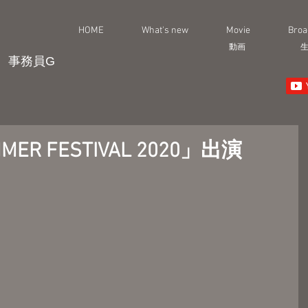
HOME
What's new
Movie
Broa
動画
事務員G
MMER FESTIVAL 2020」出演