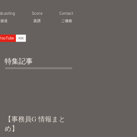
dcasting
Score
Contact
生放送
​楽譜
ご連絡
特集記事
【事務員G 情報まと
め】