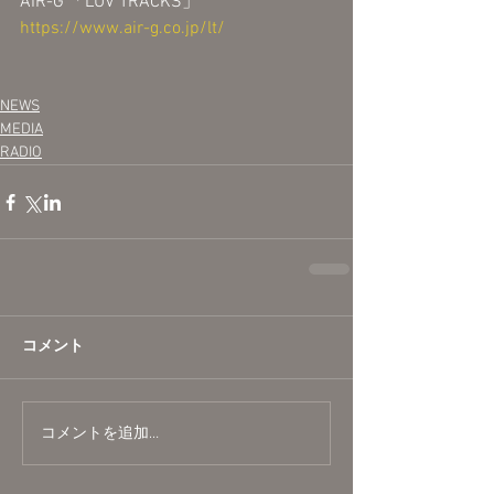
AIR-G'「LUV TRACKS」
https://www.air-g.co.jp/lt/
NEWS
MEDIA
RADIO
コメント
コメントを追加…