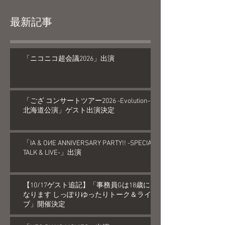
最新記事
「ニコニコ超会議2026」出演
「ござ コンサートツアー2026 -Evolution-
北海道公演」ゲスト出演決定
「IA & OИE ANNIVERSARY PARTY!! -SPECIAL
TALK & LIVE-」出演
【10/17ゲスト追記】「事務員Gは18歳に
なります しっぽりゆったりトーク＆ライ
ブ」開催決定