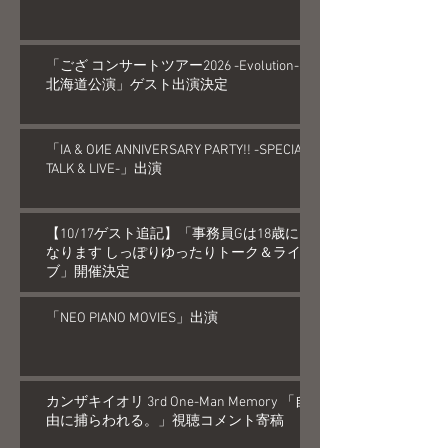
「ござ コンサートツアー2026 -Evolution-
北海道公演」ゲスト出演決定
「IA & OИE ANNIVERSARY PARTY!! -SPECIAL
TALK & LIVE-」出演
【10/17ゲスト追記】「事務員Gは18歳に
なります しっぽりゆったりトーク＆ライ
ブ」開催決定
「NEO PIANO MOVIES」出演
カンザキイオリ 3rd One-Man Memory 「自
由に捕らわれる。」視聴コメント寄稿