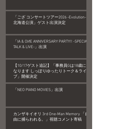
「ござ コンサートツアー2026 -Evolution-
北海道公演」ゲスト出演決定
「IA & OИE ANNIVERSARY PARTY!! -SPECIAL
TALK & LIVE-」出演
【10/17ゲスト追記】「事務員Gは18歳に
なります しっぽりゆったりトーク＆ライ
ブ」開催決定
「NEO PIANO MOVIES」出演
カンザキイオリ 3rd One-Man Memory 「自
由に捕らわれる。」視聴コメント寄稿