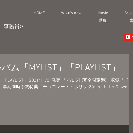
HOME
What's new
Movie
Broa
動画
事務員G
「MYLIST」「PLAYLIST」
LAYLIST」 2021/11/24発売 「MYLIST (完全限定盤)」収録「ドラ
 」、 早期同時予約特典「チョコレート・ホリック(meiji bitter & sweet..