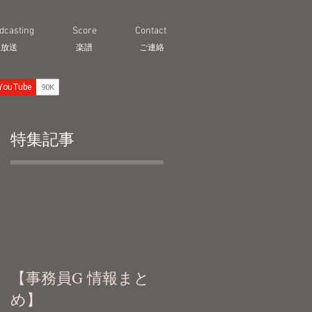
dcasting
Score
Contact
生放送
​楽譜
ご連絡
特集記事
.
【事務員G 情報まと
め】