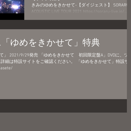
きみのゆめをきかせて-【ダイジェスト】 SORARU
ACOUSTIC LIVE TOUR 2021 https://soraru-live.jp/...
ム「ゆめをきかせて」特典
 2021/9/29発売 「ゆめをきかせて 初回限定盤A」DVDに、ツ
 詳細は特設サイトをご確認ください。 「ゆめをきかせて」特設サ
kasete/