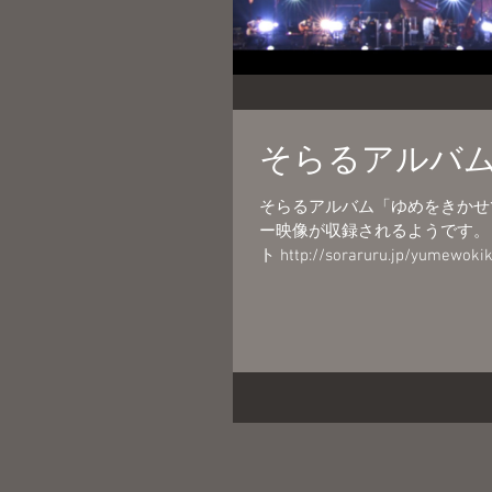
そらるアルバ
そらるアルバム「ゆめをきかせて」
ー映像が収録されるようです。
ト http://soraruru.jp/yumewoki