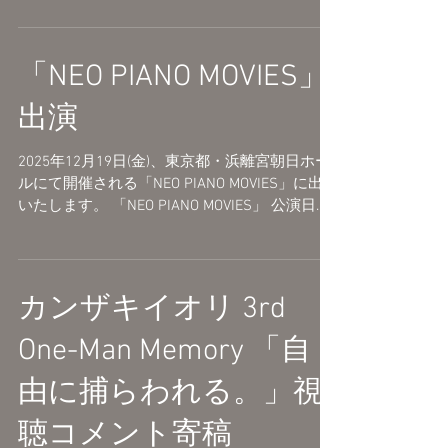
11月24日(月・祝) 開場 17:15 / 開演 18:00 LINE
CUBE SHIBUYA (渋谷公会堂) 〒150-0042 東京都
渋谷区宇田川町1−1
「NEO PIANO MOVIES」
https://linecubeshibuya.com/ <バンドメンバー>
兼子拓真/熊吉郎(Ba) 菅野尋/rafma(Gt) 水島諒佑
出演
(Dr) <ゲスト> そらる みきとP 少年T チケット販
売： オフィシャル先行受付(先着) 2025年10月18
2025年12月19日(金)、東京都・浜離宮朝日ホー
日(土) 12:00～2025年10月26日(日) 23:59 ⚫︎イー
ルにて開催される「NEO PIANO MOVIES」に出演
プラス https://eplus.jp/zimuing18/ 10月20日(月)
いたします。 「NEO PIANO MOVIES」 公演日：
12:00から受付開始 ⚫︎ぴあ：
2025年12月19日(金) 開場 18:00 / 開演 19:00 会
https://w.pia.jp/t/zimuin-g-t/ ⚫︎ローソン：
場：浜離宮朝日ホール...
https://l-tike.com/zimuing/ 一般
カンザキイオリ 3rd
One-Man Memory 「自
由に捕らわれる。」視
聴コメント寄稿