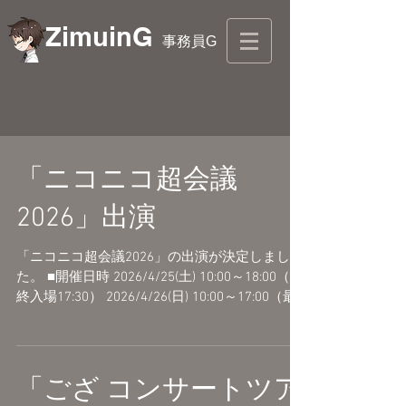
ZimuinG
事務員G
「ニコニコ超会議
2026」出演
「ニコニコ超会議2026」の出演が決定しまし
た。 ■開催日時 2026/4/25(土) 10:00～18:00（最
終入場17:30） 2026/4/26(日) 10:00～17:00（最
終入場16:30） ■会場 幕張メッセ 国際展示場
1〜11ホール・イベントホール ◯超演奏してみ
た Supported by 大和コネクト証券 ・ニコニコ
大合奏 ・超ストリートセッション 超会議の詳
「ござ コンサートツア
細はこちらをご覧ください。※情報は随時追加