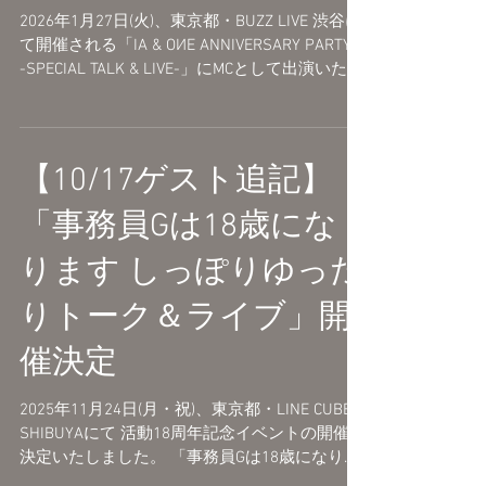
2026年1月27日(火)、東京都・BUZZ LIVE 渋谷に
て開催される「IA & OИE ANNIVERSARY PARTY!!
-SPECIAL TALK & LIVE-」にMCとして出演いたし
ます。 「IA & OИE ANNIVERSARY PARTY!! -
SPECIAL TALK & LIVE- ＠BUZZ LIVE渋谷」 開催
日時：2026年1月27日(火) 開場 18:00 / 開演
19:00 会場：BUZZ LIVE 渋谷 東京都渋谷区神南
【10/17ゲスト追記】
1-15-3神南プラザビルB1F https://buzz-
st.com/live-shibuya チケット等については公式
「事務員Gは18歳にな
サイトでご確認ください。 https://one-
aria.com/
ります しっぽりゆった
りトーク＆ライブ」開
催決定
2025年11月24日(月・祝)、東京都・LINE CUBE
SHIBUYAにて 活動18周年記念イベントの開催が
決定いたしました。 「事務員Gは18歳になりま
す しっぽりゆったりトーク＆ライブ」 2025年