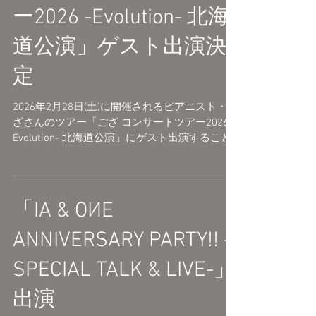
予定です ニコニコ超会議2026 公式サイト
ー2026 -Evolution- 北海
https://chokaigi.jp/
道公演」ゲスト出演決
定
2026年2月28日(土)に開催されるピアニスト・ご
ざさんのツアー「ござ コンサートツアー2026 -
Evolution- 北海道公演」にゲスト出演すること
が決定いたしました。 ■日程 2026年2月28日
(土) 開場 12:30 / 開演 13:00 札幌 ザ・ルーテル
ホール ■チケット ・イープラス
https://eplus.jp/goza2026/ ・ローソンチケット
「IA & OИE
Lコード：12407 https://l-tike.com/order/?
gLcode=12407 ・チケットぴあ Pコード：314-
ANNIVERSARY PARTY!! -
587 https://w.pia.jp/t/goza2026/
SPECIAL TALK & LIVE-」
出演