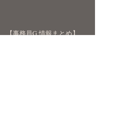
【事務員G 情報まとめ】
最新記事
「ニコニコ超会議2026」出演