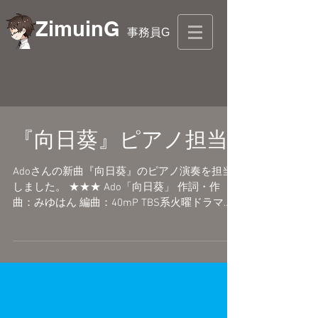
ZimuinG
事務員G
『向日葵』ピアノ担当
Adoさんの新曲『向日葵』のピアノ演奏を担当
しました。 ★★★ Ado「向日葵」 作詞・作
曲：みゆはん 編曲：40mP TBS系火曜ドラマ
『１８／４０〜ふたりなら夢も恋も〜』主題歌
初回放送 7月11日(火) 22時 スタート