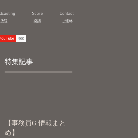
dcasting
Score
Contact
生放送
​楽譜
ご連絡
特集記事
月
【事務員G 情報まと
め】