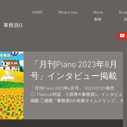
HOME
What's new
Movie
Broa
動画
事務員G
「月刊Piano 2023年8月
号」インタビュー掲載
「月刊Piano 2023年6月号」 2023/07/20発売
◯「Special対談 小原孝✕事務員G」インタビュー
掲載 ◯連載「事務員Gの名曲タイムトリップ」 今
の曲：島唄 / THE BOOM 月刊Piano
https://www.ymm.co.jp/magazi...