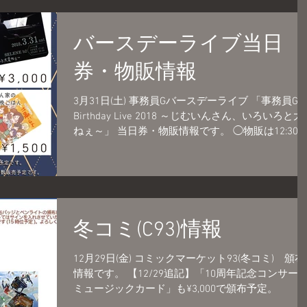
バースデーライブ当日
券・物販情報
3月31日(土) 事務員Gバースデーライブ 「事務員G
Birthday Live 2018 ～じむいんさん、いろいろと大
ねぇ～」 当日券・物販情報です。 ◯物販は12:30か
ら開始予定です。 ◯当日券は開場時から若干数販
予定です。 ...
冬コミ(C93)情報
12月29日(金) コミックマーケット93(冬コミ) 頒布
情報です。 【12/29追記】「10周年記念コンサー
ミュージックカード」も¥3,000で頒布予定。