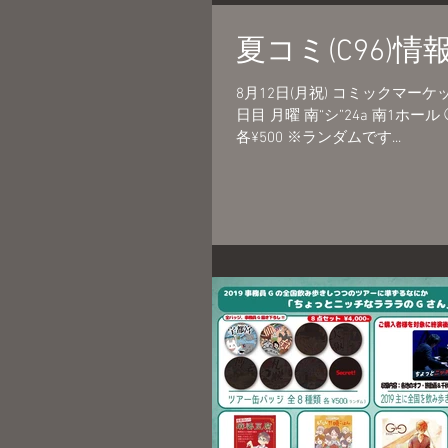
夏コミ(C96)情
8月12日(月祝) コミックマーケット96(夏コミ) 頒布
日目 月曜 南“シ”24a 南1ホール ◯エムカード・2019全国ツアー ¥5,000 ◯2019全国ツアー 缶バッジ
各¥500 ※ランダムです...