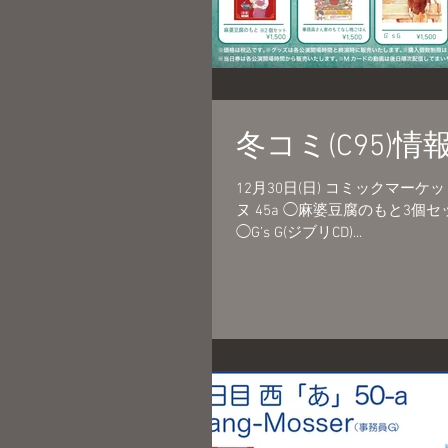
冬コミ(C95)情
12月30日(日) コミックマーケット
ヌ 45a ◯麻婆豆腐のもと3個セット ¥2,000 ◯事務員さん家のもてなし晩ご
◯G’s G(ジブリCD)...