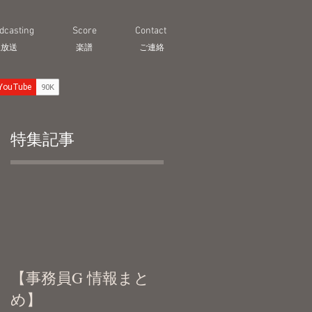
dcasting
Score
Contact
生放送
​楽譜
ご連絡
特集記事
バ
【事務員G 情報まと
め】