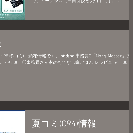
で、イープラスで当日引換を受付中です。
http://eplus.jp/zimuing/ 【グッズ・物販について】
◯「2019...
報
95(冬コミ) 頒布情報です。 ★★★ 事務員G「Nang-Mosser」 東
はん(レシピ本) ¥1,500
夏コミ(C94)情報