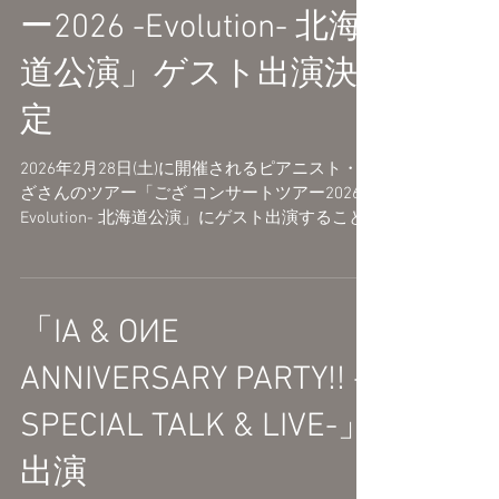
予定です ニコニコ超会議2026 公式サイト
ー2026 -Evolution- 北海
https://chokaigi.jp/
道公演」ゲスト出演決
定
2026年2月28日(土)に開催されるピアニスト・ご
ざさんのツアー「ござ コンサートツアー2026 -
Evolution- 北海道公演」にゲスト出演すること
が決定いたしました。 ■日程 2026年2月28日
(土) 開場 12:30 / 開演 13:00 札幌 ザ・ルーテル
ホール ■チケット ・イープラス
https://eplus.jp/goza2026/ ・ローソンチケット
「IA & OИE
Lコード：12407 https://l-tike.com/order/?
gLcode=12407 ・チケットぴあ Pコード：314-
ANNIVERSARY PARTY!! -
587 https://w.pia.jp/t/goza2026/
SPECIAL TALK & LIVE-」
出演