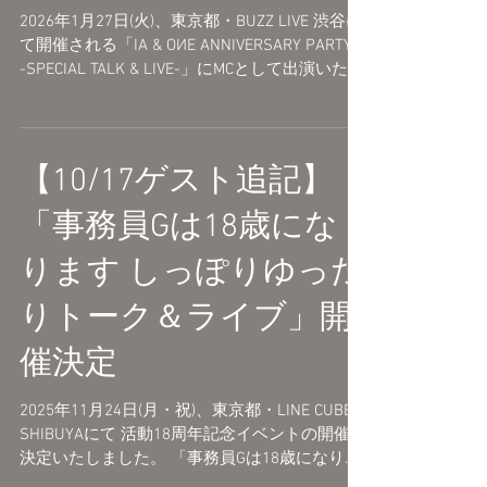
2026年1月27日(火)、東京都・BUZZ LIVE 渋谷に
て開催される「IA & OИE ANNIVERSARY PARTY!!
-SPECIAL TALK & LIVE-」にMCとして出演いたし
ます。 「IA & OИE ANNIVERSARY PARTY!! -
SPECIAL TALK & LIVE- ＠BUZZ LIVE渋谷」 開催
日時：2026年1月27日(火) 開場 18:00 / 開演
19:00 会場：BUZZ LIVE 渋谷 東京都渋谷区神南
【10/17ゲスト追記】
1-15-3神南プラザビルB1F https://buzz-
st.com/live-shibuya チケット等については公式
「事務員Gは18歳にな
サイトでご確認ください。 https://one-
aria.com/
ります しっぽりゆった
りトーク＆ライブ」開
催決定
2025年11月24日(月・祝)、東京都・LINE CUBE
SHIBUYAにて 活動18周年記念イベントの開催が
決定いたしました。 「事務員Gは18歳になりま
す しっぽりゆったりトーク＆ライブ」 2025年