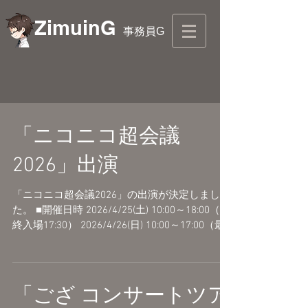
ZimuinG
事務員G
「ニコニコ超会議
2026」出演
「ニコニコ超会議2026」の出演が決定しまし
た。 ■開催日時 2026/4/25(土) 10:00～18:00（最
終入場17:30） 2026/4/26(日) 10:00～17:00（最
終入場16:30） ■会場 幕張メッセ 国際展示場
1〜11ホール・イベントホール ◯超演奏してみ
た Supported by 大和コネクト証券 ・ニコニコ
大合奏 ・超ストリートセッション 超会議の詳
「ござ コンサートツア
細はこちらをご覧ください。※情報は随時追加