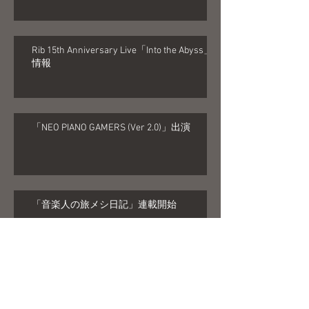
Rib 15th Anniversary Live「Into the Abyss」
情報
「NEO PIANO GAMERS (Ver 2.0)」出演
「音楽人の旅メシ日記」連載開始
「ニコニコ超会議2025」出演