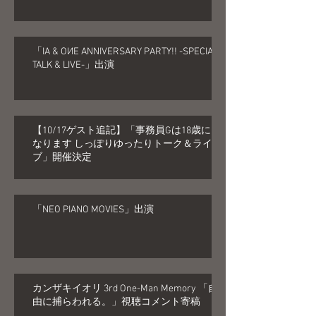
「IA & OИE ANNIVERSARY PARTY!! -SPECIAL
TALK & LIVE-」出演
【10/17ゲスト追記】「事務員Gは18歳に
なります しっぽりゆったりトーク＆ライ
ブ」開催決定
「NEO PIANO MOVIES」出演
カンザキイオリ 3rd One-Man Memory 「自
由に捕らわれる。」視聴コメント寄稿