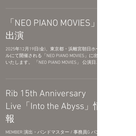
11月24日(月・祝) 開場 17:15 / 開演 18:00 LINE
CUBE SHIBUYA (渋谷公会堂) 〒150-0042 東京都
渋谷区宇田川町1−1
「NEO PIANO MOVIES」
https://linecubeshibuya.com/ <バンドメンバー>
兼子拓真/熊吉郎(Ba) 菅野尋/rafma(Gt) 水島諒佑
出演
(Dr) <ゲスト> そらる みきとP 少年T チケット販
売： オフィシャル先行受付(先着) 2025年10月18
2025年12月19日(金)、東京都・浜離宮朝日ホー
日(土) 12:00～2025年10月26日(日) 23:59 ⚫︎イー
ルにて開催される「NEO PIANO MOVIES」に出演
プラス https://eplus.jp/zimuing18/ 10月20日(月)
いたします。 「NEO PIANO MOVIES」 公演日：
12:00から受付開始 ⚫︎ぴあ：
2025年12月19日(金) 開場 18:00 / 開演 19:00 会
https://w.pia.jp/t/zimuin-g-t/ ⚫︎ローソン：
場：浜離宮朝日ホール...
https://l-tike.com/zimuing/ 一般
Rib 15th Anniversary
Live「Into the Abyss」情
報
MEMBER 演出・バンドマスター / 事務員G バン