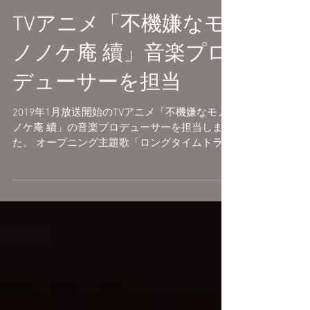
2019/04/27(土) 開場:10:50 開演:11:00
https://live.nicovideo.jp/gate/lv3190...
TVアニメ「不機嫌なモ
ノノケ庵 續」音楽プロ
デューサーを担当
2019年1月放送開始のTVアニメ「不機嫌なモノ
ノケ庵 續」の音楽プロデューサーを担当しまし
た。 オープニング主題歌「ロングタイムトラベ
ラー」 歌：mono palette. 作詞作曲：堀江晶太
エンディング主題歌「1％」 歌：ウォルピスカ
ーター 作詞作曲：はるまきごはん...