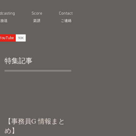
dcasting
Score
Contact
生放送
​楽譜
ご連絡
特集記事
）
【事務員G 情報まと
め】