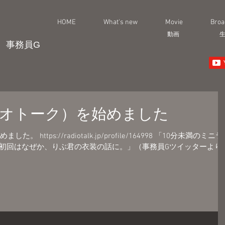
HOME
What's new
Movie
Broa
動画
事務員G
k（ラジオトーク）を始めました
た。 https://radiotalk.jp/profile/164998 「10分未満のミニラ
初回はなぜか、りぶ君の衣装の話に。」（事務員Gツイッターより