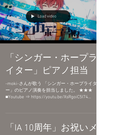
Load video
「シンガー・ホープラ
イター」ピアノ担当
-moki-さんが歌う 「シンガー・ホープライタ
ー」のピアノ演奏を担当しました。 ★★★
■Youtube ⇒ https://youtu.be/XsRgoiC5I74
■niconico ⇒
https://www.nicovideo.jp/watch/sm4032586...
「IA 10周年」お祝いメ