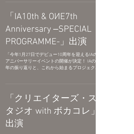
①14:00～ 15:00（開場 13:30） ②16:30～
17:30（開場 16:00） 料金：3,000円 ※全席自
由 会場：兵庫県・加古川総合文化センター...
「IA10th & OИE7th
Anniversary ‒SPECIAL
PROGRAMME-」出演
「今年1月27日でデビュー10周年を迎えるIAの
アニバーサリーイベントの開催が決定！ IAの10
年の振り返りと、これから始まるプロジェクト
のキックオフイベントとなり、ボカロPさんを
お招きした「お祝い＆振り返りトークコーナ
ー」や、IA...
「クリエイターズ・ス
タジオ with ボカコレ」