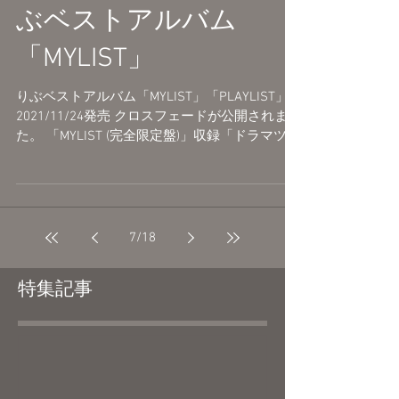
【クロスフェード】り
ぶベストアルバム
「MYLIST」
りぶベストアルバム「MYLIST」「PLAYLIST」
2021/11/24発売 クロスフェードが公開されまし
た。 「MYLIST (完全限定盤)」収録「ドラマツル
ギー (unplugged ver.) 」、 早期同時予約特典
「チョコレート・ホリック(meiji...
7
/
18
特集記事