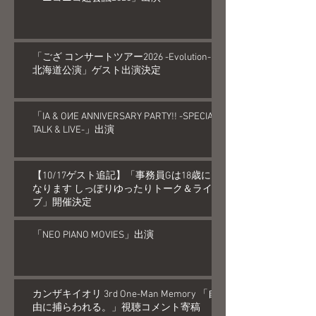
「ござ コンサートツアー2026 -Evolution-
北海道公演」ゲスト出演決定
「IA & OИE ANNIVERSARY PARTY!! -SPECIAL
TALK & LIVE-」出演
【10/17ゲスト追記】「事務員Gは18歳に
なります しっぽりゆったりトーク＆ライ
ブ」開催決定
「NEO PIANO MOVIES」出演
カンザキイオリ 3rd One-Man Memory 「自
由に捕らわれる。」視聴コメント寄稿