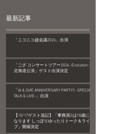
最新記事
「ニコニコ超会議2026」出演
「ござ コンサートツアー2026 -Evolution-
北海道公演」ゲスト出演決定
「IA & OИE ANNIVERSARY PARTY!! -SPECIAL
TALK & LIVE-」出演
【10/17ゲスト追記】「事務員Gは18歳に
なります しっぽりゆったりトーク＆ライ
ブ」開催決定