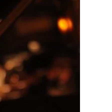
Night」サポートメンバーとして出演決定！ チ
ケット好評発売中！ ・チケットぴあ (Pコー
ド:125-638) ・ローソンチケット (Lコー
ド:70953) ・イープラス ★★★ 栄喜 1DAY
SOLO...