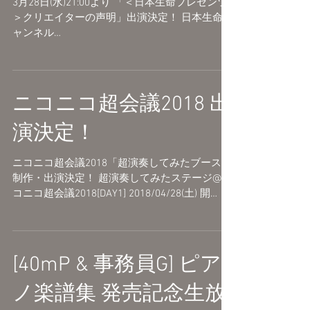
明」出演決定！
3月28日(水)21:00より 「＜日本生命プレゼンツ
＞クリエイターの声明」出演決定！ 日本生命チ
ャンネル
http://live.nicovideo.jp/gate/lv310681074 ゲスト:
大石昌良 事務員G 番組概要より ...
ニコニコ超会議2018 出
演決定！
ニコニコ超会議2018「超演奏してみたブース」
制作・出演決定！ 超演奏してみたステージ@ニ
コニコ超会議2018[DAY1] 2018/04/28(土) 開
場:10:45 開演:11:00
http://live.nicovideo.jp/watch/lv312035582...
[40mP & 事務員G] ピア