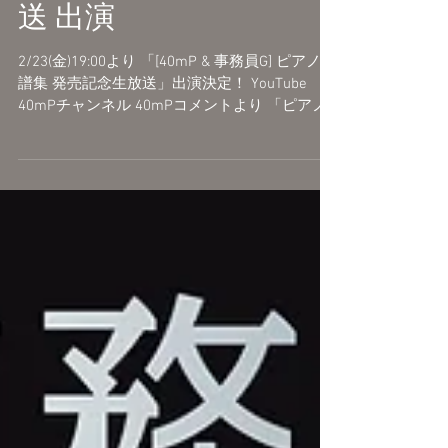
ノ楽譜集 発売記念生放
送 出演
2/23(金)19:00より 「[40mP & 事務員G] ピアノ楽
譜集 発売記念生放送」出演決定！ YouTube
40mPチャンネル 40mPコメントより 「ピアノ
楽譜集の発売記念生放送です。 40mPと事務員
Gでピアノを弾いたり、トークしたりしま
す。」