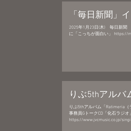
「毎日新聞」
2025年1月23日(木) 毎日
に「こっちが面白い」 https://mainich
りぶ5thアルバム
りぶ5thアルバム「Ratimeri
事務員GトークCD「化石ラジオ
https://www.jvcmusic.co.jp/singin