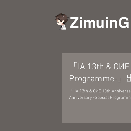
ZimuinG
「IA 13th & OИE 
Programme-
「 IA 13th & OИE 10th Anniver
Anniversary -Special Prog