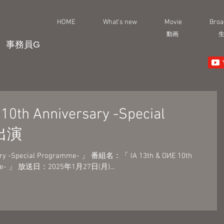
HOME
What's new
Movie
Broa
動画
事務員G
10th Anniversary -Special
」出演
sary -Special Programme- 」 番組名：「 IA 13th & OИE 10th
ramme- 」 放送日：2025年1月27日(月)...