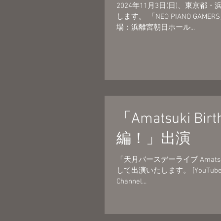
2024年11月3日(日)、東京都・
します。 「NEO PIANO GAME
場：浜離宮朝日ホール...
「Amatsuki B
編！」出演
「天月バースデーライブ Amatsu
して出演いたします。 [YouTube生配信
Channel...