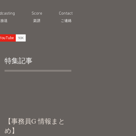
dcasting
Score
Contact
生放送
​楽譜
ご連絡
特集記事
【事務員G 情報まと
め】