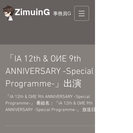
ZimuinG
事務員G
「IA 12th & OИE 9th
ANNIVERSARY -Special
Programme-」出演
「IA 12th & OИE 9th ANNIVERSARY -Special
Programme-」 番組名：「IA 12th & OИE 9th
ANNIVERSARY -Special Programme-」 放送日：
2024年1月27日(土) 20:00～...