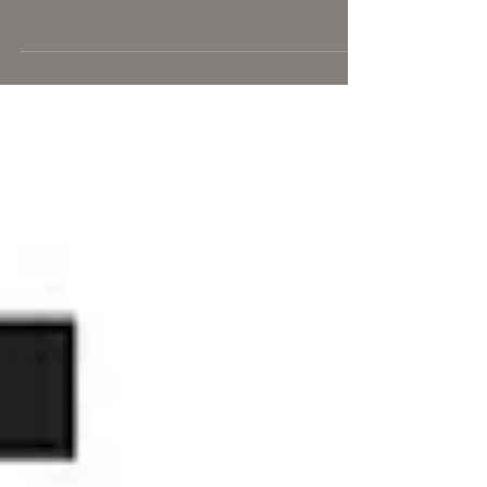
「月刊Piano 2023年10月号」 2023/09/20発売
◯コンサートレポート「SORARU LIVE TOUR
2023 クリスタリアル スカイ -ORCHESTRA-」コ
メント掲載 ◯連載「事務員Gの名曲タイムトリ
ップ」 今月の曲：Get Wild / TM...